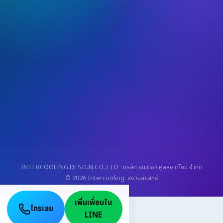
รับบทความและข่าวสารเรื่องห้องเย็น
สมัคร
บริการ
ผลิตภัณฑ์
ผลงาน
เกี่ยวกับเรา
ความรู้
คำถามที่พบบ่อย
ติดต่อเรา
นโยบายความเป็นส่วนตัว
093-6392989
sale@intercooling.co.th
เขตบางซื่อ กรุงเทพฯ 10800
INTERCOOLING DESIGN CO.,LTD · บริษัท อินเตอร์ คูลลิ่ง ดีไซน์ จำกัด
©
2026
Intercooling.
สงวนลิขสิทธิ์
เพิ่มเพื่อนใน
โทรเลย
LINE